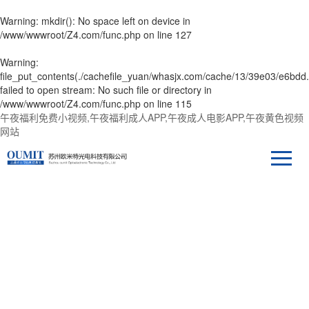
Warning
: mkdir(): No space left on device in
/www/wwwroot/Z4.com/func.php
on line
127
Warning
:
file_put_contents(./cachefile_yuan/whasjx.com/cache/13/39e03/e6bdd.
failed to open stream: No such file or directory in
/www/wwwroot/Z4.com/func.php
on line
115
午夜福利免费小视频,午夜福利成人APP,午夜成人电影APP,午夜黄色视频
网站
新聞中心