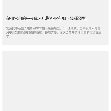
蘇州常用的午夜成人电影APP有如下幾種類型。
常用的午夜成人电影APP有如下幾種類型。(一)便攜式小型午夜成人电影
APP這類顯微鏡的構造簡單，使用方便，很適合於熱處理車間的現場檢驗
工...