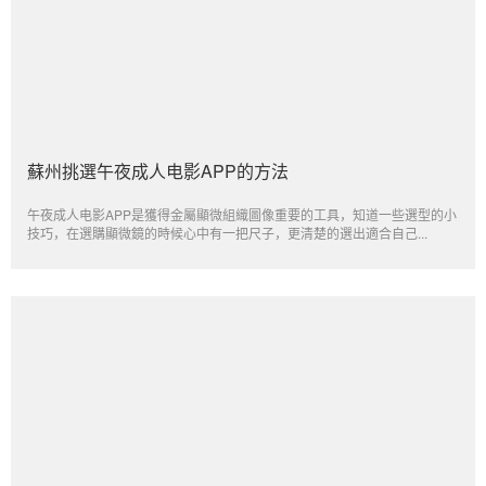
蘇州挑選午夜成人电影APP的方法
午夜成人电影APP是獲得金屬顯微組織圖像重要的工具，知道一些選型的小
技巧，在選購顯微鏡的時候心中有一把尺子，更清楚的選出適合自己...