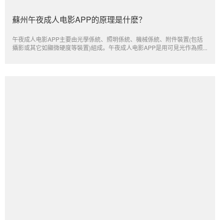
蘇州午夜成人电影APP的原理是什麽？
午夜成人电影APP主要由光學係統、照明係統、機械係統、附件裝置(包括
攝影或其它如顯微硬度等裝置)組成。午夜成人电影APP是用可見光作為照...