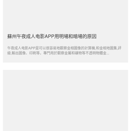
蘇州午夜成人电影APP用明場和暗場的原因
午夜成人电影APP是可以很容易地觀察金相圖像的計算機,和金相地圖集,評
級,輸出圖像、印刷等，專門用於觀察金屬和礦物等不透明物體金...