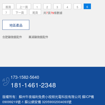
6
首頁
上一頁
1
2
3
4
5
7
下一頁
尾頁
共
7
頁
79
條數據
地區產品
合肥顯微鏡配件
蕪湖顯微鏡配件
173-1582-5640
181-1461-2348
版權所有：蘇州午夜福利免费小视频光電科技有限公司
蘇ICP備
09099219號-1
蘇公網安備 32059002004093號