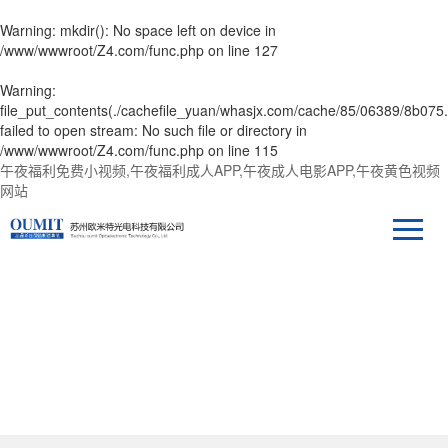
Warning
: mkdir(): No space left on device in
/www/wwwroot/Z4.com/func.php
on line
127
Warning
:
file_put_contents(./cachefile_yuan/whasjx.com/cache/85/06389/8b075.
failed to open stream: No such file or directory in
/www/wwwroot/Z4.com/func.php
on line
115
午夜福利免费小视频,午夜福利成人APP,午夜成人电影APP,午夜黄色视频
网站
產品中心